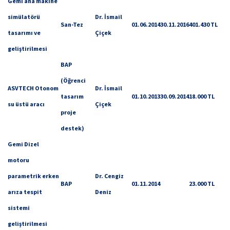
Gemi ana makine
simülatörü
Dr. İsmail
San-Tez
01.06.2014
30.11.2016
401.430 TL
tasarımı ve
Çiçek
geliştirilmesi
BAP
(Öğrenci
ASVTECH Otonom
Dr. İsmail
tasarım
01.10.2013
30.09.2014
18.000 TL
su üstü aracı
Çiçek
proje
destek)
Gemi Dizel
motoru
parametrik erken
Dr. Cengiz
BAP
01.11.2014
23.000 TL
arıza tespit
Deniz
sistemi
geliştirilmesi