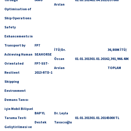
Arslan
Optimisation of
Ship Operations
Safety
Enhancements in
Transport by
FP7
İTÜ/Dr.
36,800€ İTÜ/
Achieving Human
SEAHORSE
Özcan
01.01.2013
01.01.2016
2,391,966.48€
Orientated
FP7-SST-
Arslan
TOPLAM
Resilient
2013-RTD-1
Shipping
Environment
Demans Tanısı
için Mobil Bilişsel
BAP YL
Dr. Leyla
Tarama Testi
01.01.2013
01.01.2014
5000 TL
Destek
Tavacıoğlu
Geliştirilmesi ve