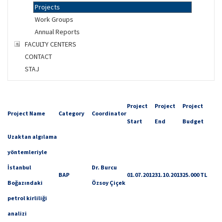
Projects
Work Groups
Annual Reports
FACULTY CENTERS
CONTACT
STAJ
Project
Project
Project
Project Name
Category
Coordinator
Start
End
Budget
Uzaktan algılama
yöntemleriyle
İstanbul
Dr. Burcu
BAP
01.07.2012
31.10.2013
25.000 TL
Boğazındaki
Özsoy Çiçek
petrol kirliliği
analizi