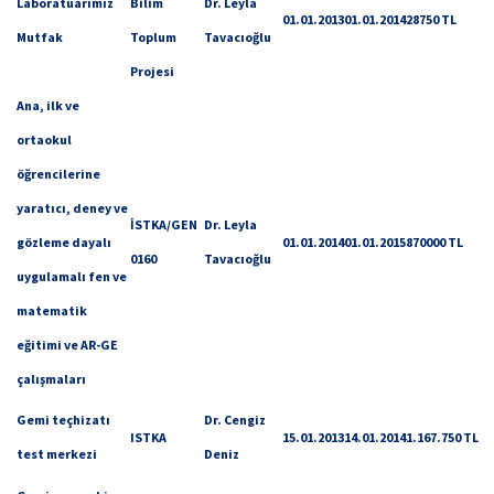
Laboratuarımız
Bilim
Dr. Leyla
01.01.2013
01.01.2014
28750 TL
Mutfak
Toplum
Tavacıoğlu
Projesi
Ana, ilk ve
ortaokul
öğrencilerine
yaratıcı, deney ve
İSTKA/GEN
Dr. Leyla
gözleme dayalı
01.01.2014
01.01.2015
870000 TL
0160
Tavacıoğlu
uygulamalı fen ve
matematik
eğitimi ve AR-GE
çalışmaları
Gemi teçhizatı
Dr. Cengiz
ISTKA
15.01.2013
14.01.2014
1.167.750 TL
test merkezi
Deniz