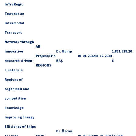
InTraRegio,
Towards an
Intermodal
Transport
Network through
AB
innovative
Dr. Münip
1,821,519.20
Projesi/FP7-
01.01.2012
31.12.2014
research-driven
BAŞ
€
REGIONS
clusters in
Regions of
organised and
competitive
knowledge
Improving Energy
Efficiency of Ships
Dr. Özcan
through
IAMU
01.05.2014
01.04.2015
$57000