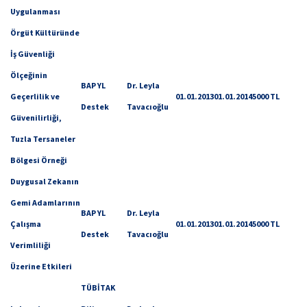
Uygulanması
Örgüt Kültüründe
İş Güvenliği
Ölçeğinin
BAP YL
Dr. Leyla
Geçerlilik ve
01.01.2013
01.01.2014
5000 TL
Destek
Tavacıoğlu
Güvenilirliği,
Tuzla Tersaneler
Bölgesi Örneği
Duygusal Zekanın
Gemi Adamlarının
BAP YL
Dr. Leyla
Çalışma
01.01.2013
01.01.2014
5000 TL
Destek
Tavacıoğlu
Verimliliği
Üzerine Etkileri
TÜBİTAK