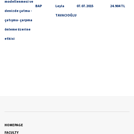
modellenmesi ve
BAP
Leyla
07.07.2015
24.904 TL
denizde çatma -
TAVACIOĞLU
çatışma- çarpma
önleme üzerine
etkisi
HOMEPAGE
FACULTY