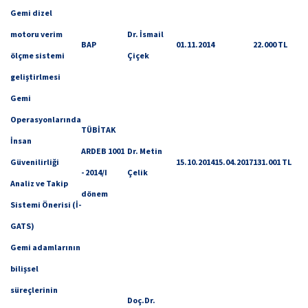
Gemi dizel
motoru verim
Dr. İsmail
BAP
01.11.2014
22.000 TL
ölçme sistemi
Çiçek
geliştirlmesi
Gemi
Operasyonlarında
TÜBİTAK
İnsan
ARDEB 1001
Dr. Metin
Güvenilirliği
15.10.2014
15.04.2017
131.001 TL
- 2014/I
Çelik
Analiz ve Takip
dönem
Sistemi Önerisi (İ-
GATS)
Gemi adamlarının
bilişsel
süreçlerinin
Doç.Dr.