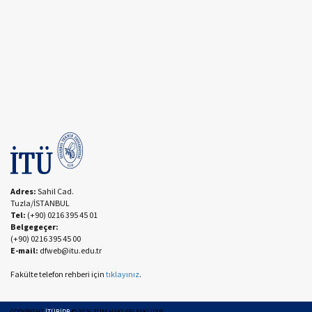
Adres:
Sahil Cad.
Tuzla/İSTANBUL
Tel:
(+90) 0216 395 45 01
Belgegeçer:
(+90) 0216 395 45 00
E-mail:
dfweb@itu.edu.tr
Fakülte telefon rehberi için
tıklayınız
.
COPYRIGHT
İTÜBİDB
©
2026
TÜM HAKLARI SAKLIDIR