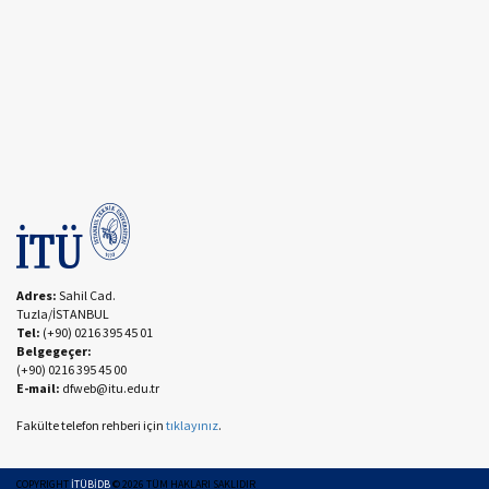
Adres:
Sahil Cad.
Tuzla/İSTANBUL
Tel:
(+90) 0216 395 45 01
Belgegeçer:
(+90) 0216 395 45 00
E-mail:
dfweb@itu.edu.tr
Fakülte telefon rehberi için
tıklayınız
.
COPYRIGHT
İTÜBİDB
©
2026
TÜM HAKLARI SAKLIDIR