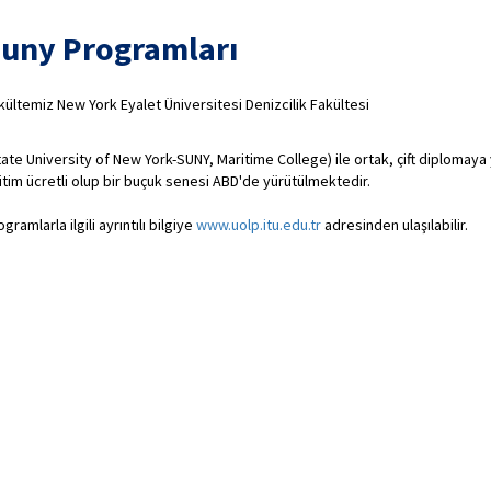
uny Programları
akültemiz New York Eyalet Üniversitesi Denizcilik Fakültesi
tate University of New York-SUNY, Maritime College) ile ortak, çift diplomaya 
itim ücretli olup bir buçuk senesi ABD'de yürütülmektedir.
gramlarla ilgili ayrıntılı bilgiye
www.uolp.itu.edu.tr
adresinden ulaşılabilir.