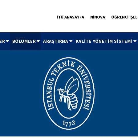
İTÜ ANASAYFA
NİNOVA
ÖĞRENCİ İŞLE
ER
BÖLÜMLER
ARAŞTIRMA
KALİTE YÖNETİM SİSTEMİ