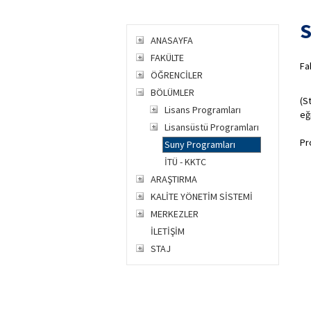
S
ANASAYFA
FAKÜLTE
​F
ÖĞRENCİLER
BÖLÜMLER
(S
Lisans Programları
eğ
Lisansüstü Programları
Pro
Suny Programları
İTÜ - KKTC
ARAŞTIRMA
KALİTE YÖNETİM SİSTEMİ
MERKEZLER
İLETİŞİM
STAJ